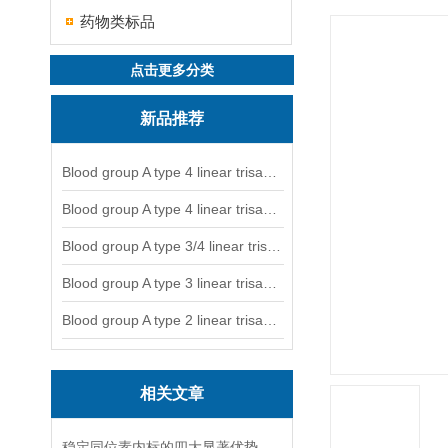
药物类标品
点击更多分类
新品推荐
Blood group A type 4 linear trisaccharide-NGL
Blood group A type 4 linear trisaccharide-NGL2
Blood group A type 3/4 linear trisaccharide
Blood group A type 3 linear trisaccharide-NGL
Blood group A type 2 linear trisaccharide-NGL
相关文章
稳定同位素内标的四大显著优势你可记清楚