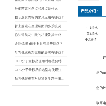
环孢菌素的熔点和沸点是什么
产品介绍：
核苷及其内标的常见应用有哪些？
肾上腺素在生理层面的多系统调节作用
中文别名
英文别名
你知道类花生酸的功能及其合成调控吗
中文详情：
金刚烷胺-d6主要具有那些特点？
母乳低聚糖对健康的影响有哪些？
GPC分子量标品使用时哪些要特别注意？
GPC分子量标品的选型与使用注意事项分享
您的
母乳低聚糖有对肠道微生态平衡的维护功能和免疫系统的调节功能
您的
联系