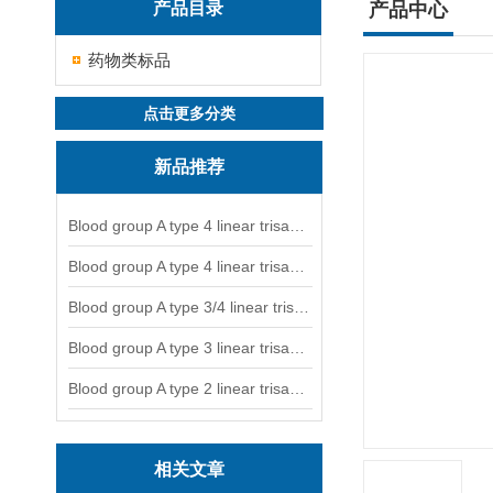
产品目录
产品中心
药物类标品
点击更多分类
新品推荐
Blood group A type 4 linear trisaccharide-NGL
Blood group A type 4 linear trisaccharide-NGL2
Blood group A type 3/4 linear trisaccharide
Blood group A type 3 linear trisaccharide-NGL
Blood group A type 2 linear trisaccharide-NGL
相关文章