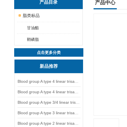
产品目录
产品中心
脂类标品
甘油酯
鞘磷脂
点击更多分类
新品推荐
Blood group A type 4 linear trisaccharide-NGL
Blood group A type 4 linear trisaccharide-NGL2
Blood group A type 3/4 linear trisaccharide
Blood group A type 3 linear trisaccharide-NGL
Blood group A type 2 linear trisaccharide-NGL