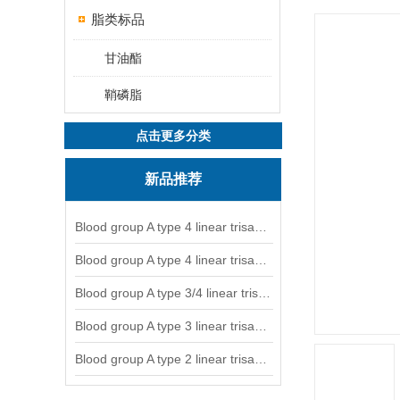
脂类标品
甘油酯
鞘磷脂
点击更多分类
新品推荐
Blood group A type 4 linear trisaccharide-NGL
Blood group A type 4 linear trisaccharide-NGL2
Blood group A type 3/4 linear trisaccharide
Blood group A type 3 linear trisaccharide-NGL
Blood group A type 2 linear trisaccharide-NGL