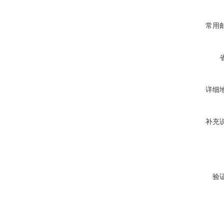
常用
详细
补充
验