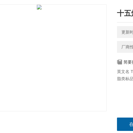
十五烷
更新时间
厂商
简要
英文名 Tr
脂类标品 