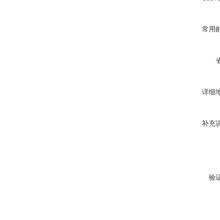
常用
详细
补充
验