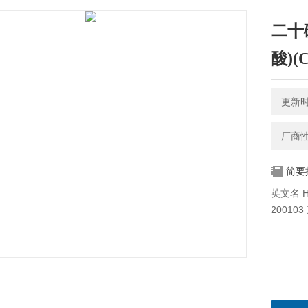
二十碳
酸)(C
更新时间
厂商
简要
英文名 Ho
20010