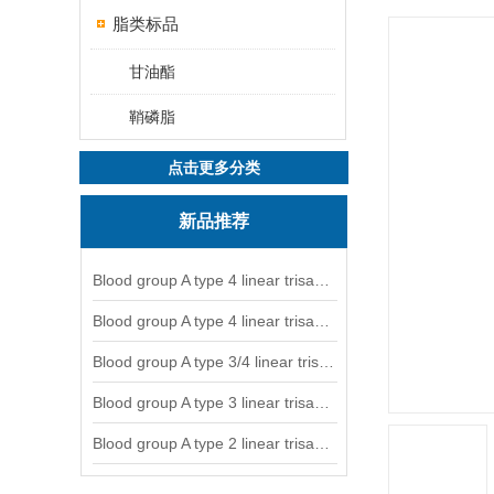
脂类标品
甘油酯
鞘磷脂
点击更多分类
新品推荐
Blood group A type 4 linear trisaccharide-NGL
Blood group A type 4 linear trisaccharide-NGL2
Blood group A type 3/4 linear trisaccharide
Blood group A type 3 linear trisaccharide-NGL
Blood group A type 2 linear trisaccharide-NGL