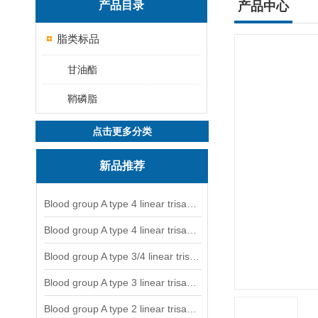
产品目录
产品中心
脂类标品
甘油酯
鞘磷脂
点击更多分类
新品推荐
Blood group A type 4 linear trisaccharide-NGL
Blood group A type 4 linear trisaccharide-NGL2
Blood group A type 3/4 linear trisaccharide
Blood group A type 3 linear trisaccharide-NGL
Blood group A type 2 linear trisaccharide-NGL