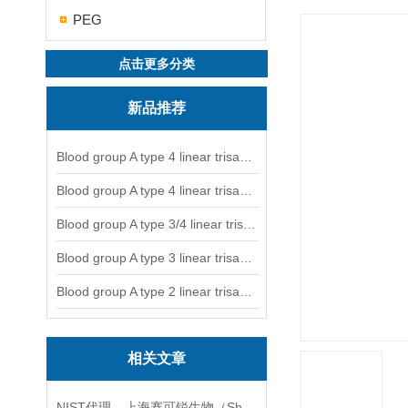
PEG
点击更多分类
新品推荐
Blood group A type 4 linear trisaccharide-NGL
Blood group A type 4 linear trisaccharide-NGL2
Blood group A type 3/4 linear trisaccharide
Blood group A type 3 linear trisaccharide-NGL
Blood group A type 2 linear trisaccharide-NGL
相关文章
NIST代理---上海赛可锐生物（Shanghai SCR-Biotech Co., Ltd.）