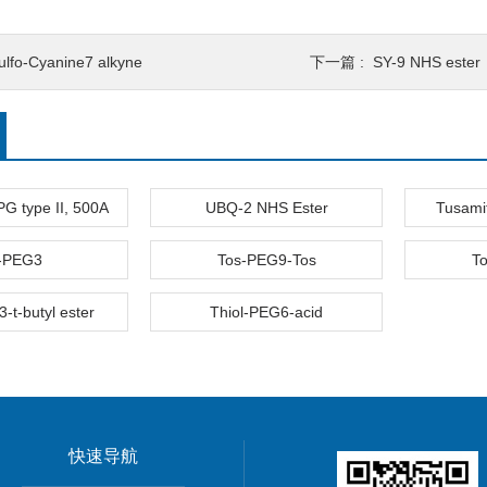
ulfo-Cyanine7 alkyne
下一篇 :
SY-9 NHS ester
PG type II, 500A
UBQ-2 NHS Ester
Tusami
-PEG3
Tos-PEG9-Tos
T
-t-butyl ester
Thiol-PEG6-acid
快速导航