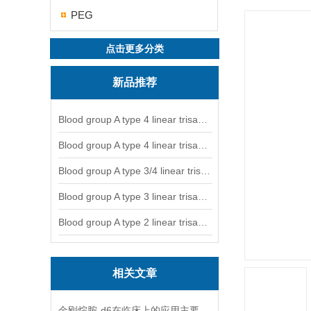
PEG
点击更多分类
新品推荐
Blood group A type 4 linear trisaccharide-NGL
Blood group A type 4 linear trisaccharide-NGL2
Blood group A type 3/4 linear trisaccharide
Blood group A type 3 linear trisaccharide-NGL
Blood group A type 2 linear trisaccharide-NGL
相关文章
金刚烷胺-d6在临床上的应用主要体现在哪些方面？