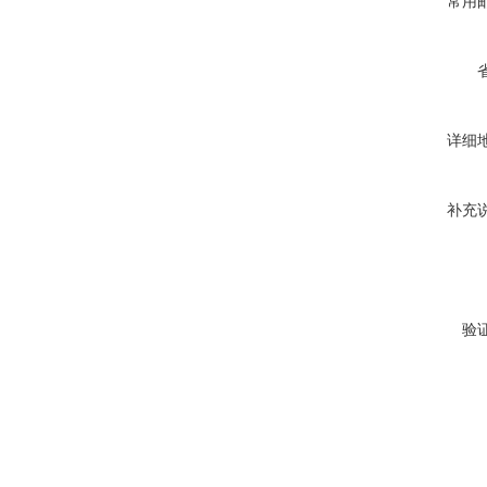
常用
详细
补充
验