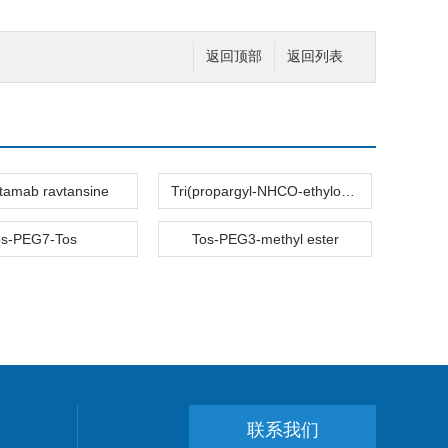
返回顶部
返回列表
tamab ravtansine
Tri(propargyl-NHCO-ethyloxyethyl)amine
os-PEG7-Tos
Tos-PEG3-methyl ester
联系我们