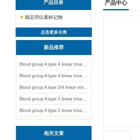
产品目录
产品中心
稳定同位素标记物
点击更多分类
新品推荐
Blood group A type 4 linear trisaccharide-NGL
Blood group A type 4 linear trisaccharide-NGL2
Blood group A type 3/4 linear trisaccharide
Blood group A type 3 linear trisaccharide-NGL
Blood group A type 2 linear trisaccharide-NGL
相关文章