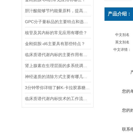
胆汁酸能够节约能量原料，提高能量利用率
产品介绍：
GPC分子量标品的主要特点和选择时应考虑的因素
核苷及其内标的常见应用有哪些？
中文别名
英文别名
金刚烷胺-d6主要具有那些特点？
中文详情：
临床质谱代谢内标的主要作用有哪些？
肾上腺素在生理层面的多系统调节作用
神经递质的清除方式主要有哪几种？
3分钟带你详细了解K-卡拉胶寡糖的主要功能
您的
临床质谱代谢内标技术的工作流程和优势体现
您的
联系