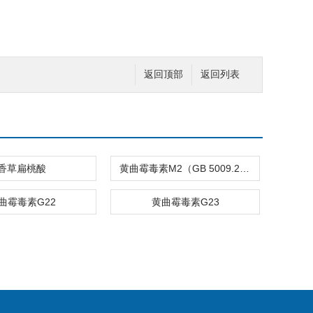
返回顶部
返回列表
香草扁桃酸
黄曲霉毒素M2（GB 5009.24-2016）
曲霉毒素G22
黄曲霉毒素G23