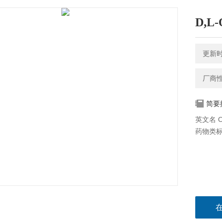
D,L
更新时间
厂商
简要
英文名 O-
药物类标品