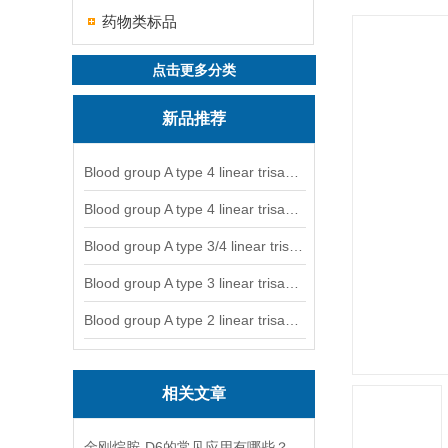
药物类标品
点击更多分类
新品推荐
Blood group A type 4 linear trisaccharide-NGL
Blood group A type 4 linear trisaccharide-NGL2
Blood group A type 3/4 linear trisaccharide
Blood group A type 3 linear trisaccharide-NGL
Blood group A type 2 linear trisaccharide-NGL
相关文章
金刚烷胺-D6的常见应用有哪些？