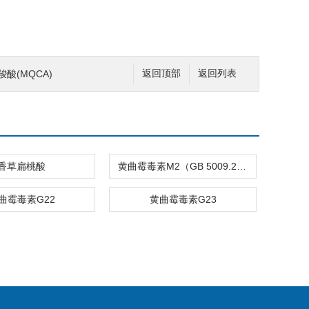
羧酸(MQCA)
返回顶部
返回列表
香草扁桃酸
黄曲霉毒素M2（GB 5009.24-2016）
曲霉毒素G22
黄曲霉毒素G23