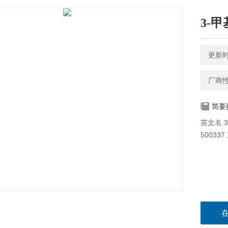
3-甲
更新时间
厂商
简要
英文名 3-M
50033