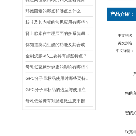
环孢菌素的熔点和沸点是什么
产品介绍：
核苷及其内标的常见应用有哪些？
肾上腺素在生理层面的多系统调节作用
中文别名
英文别名
你知道类花生酸的功能及其合成调控吗
中文详情：
金刚烷胺-d6主要具有那些特点？
母乳低聚糖对健康的影响有哪些？
GPC分子量标品使用时哪些要特别注意？
GPC分子量标品的选型与使用注意事项分享
您的
母乳低聚糖有对肠道微生态平衡的维护功能和免疫系统的调节功能
您的
联系