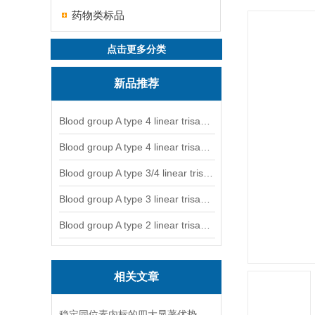
药物类标品
点击更多分类
新品推荐
Blood group A type 4 linear trisaccharide-NGL
Blood group A type 4 linear trisaccharide-NGL2
Blood group A type 3/4 linear trisaccharide
Blood group A type 3 linear trisaccharide-NGL
Blood group A type 2 linear trisaccharide-NGL
相关文章
稳定同位素内标的四大显著优势你可记清楚