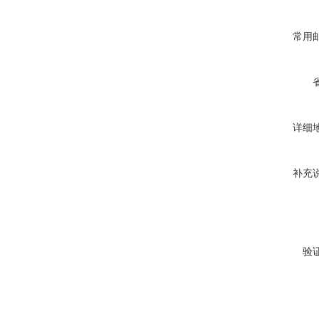
常用
详细
补充
验