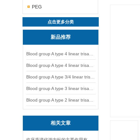
PEG
点击更多分类
新品推荐
Blood group A type 4 linear trisaccharide-NGL
Blood group A type 4 linear trisaccharide-NGL2
Blood group A type 3/4 linear trisaccharide
Blood group A type 3 linear trisaccharide-NGL
Blood group A type 2 linear trisaccharide-NGL
相关文章
临床质谱代谢内标的主要作用有哪些？