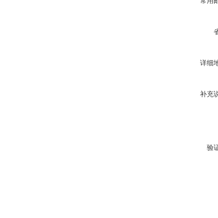
常用
详细
补充
验