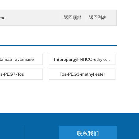
yne
返回顶部
返回列表
tamab ravtansine
Tri(propargyl-NHCO-ethyloxyethyl)amine
os-PEG7-Tos
Tos-PEG3-methyl ester
联系我们