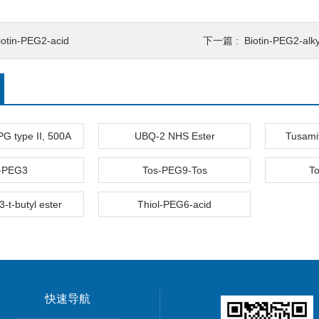
iotin-PEG2-acid
下一篇 :
Biotin-PEG2-alk
PG type II, 500A
UBQ-2 NHS Ester
Tusami
-PEG3
Tos-PEG9-Tos
T
-t-butyl ester
Thiol-PEG6-acid
快速导航