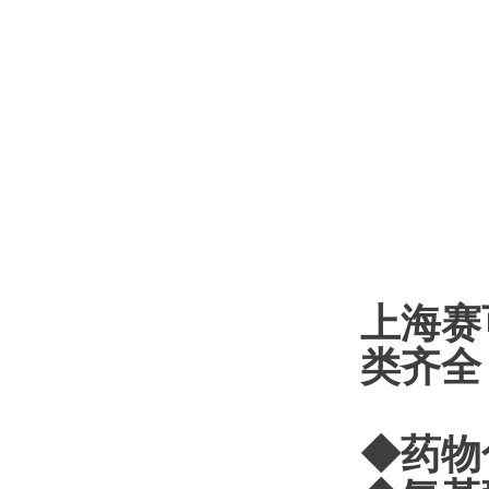
上海
赛
类齐全
◆药物