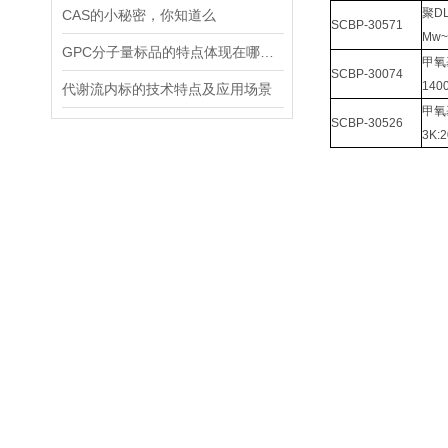
聚
DL
CAS的小秘密，你知道么
SCBP-30571
Mw~
GPC分子量标品的特点体现在哪些方面？
甲氧
SCBP-30074
140
代谢流内标的技术特点及应用场景
甲氧
SCBP-30526
3K: