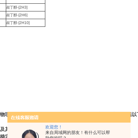
叔丁醇
-[2H3]
叔丁醇
-[2H6]
叔丁醇
-[2H10]
物现有自主品牌SCRSTANDARD，产品种类齐全，主要包括
欢迎您！
及其稳定同位素标记物等
来自局域网的朋友！有什么可以帮
稳定同位素标记物