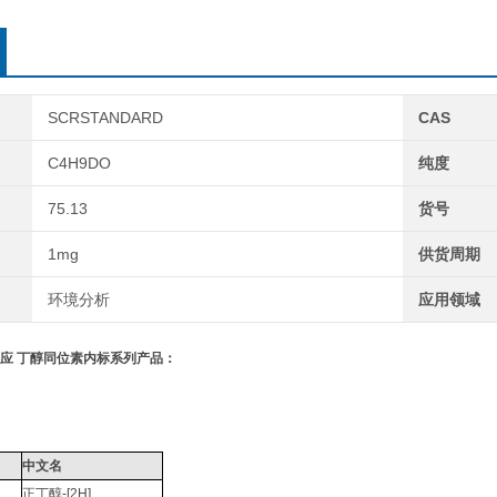
SCRSTANDARD
CAS
C4H9DO
纯度
75.13
货号
1mg
供货周期
环境分析
应用领域
供应
丁醇同位素内标系列产品
：
中文名
正丁醇
-[2H]