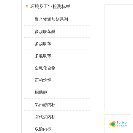
环境及工业检测标样
聚合物添加剂系列
多溴联苯醚
多溴联苯
多氯联苯
全氟化合物
正构烷烃
脂肪醇
氯丙醇内标
卤代烷内标
双酚内标