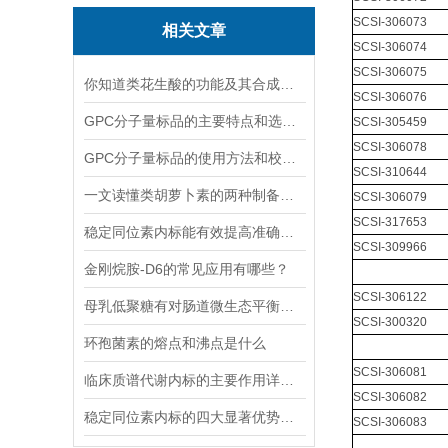
SCSI-306073
相关文章
SCSI-306074
SCSI-306075
你知道类花生酸的功能及其合成调控吗
SCSI-306076
GPC分子量标品的主要特点和选择时应考虑的因素
SCSI-305459
SCSI-306078
GPC分子量标品的使用方法和校验过程
SCSI-310644
一文读懂类胡萝卜素的两种制备方法
SCSI-306079
SCSI-317653
稳定同位素内标能有效提高准确度和精密度
SCSI-309966
金刚烷胺-D6的常见应用有哪些？
SCSI-306122
母乳低聚糖有对肠道微生态平衡的维护功能和免疫系统的调节功能
SCSI-300320
环孢菌素的熔点和沸点是什么
SCSI-306081
临床质谱代谢内标的主要作用详细分析
SCSI-306082
稳定同位素内标的四大显著优势你可记清楚
SCSI-306083