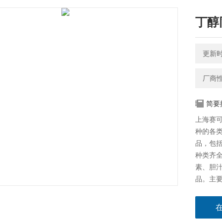
丁醇
更新时间
厂商
简要
上海赛
种的各
品，包括
种类齐
素、胆
品。主